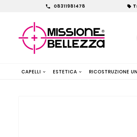
08311981478
T


CAPELLI
ESTETICA
RICOSTRUZIONE U