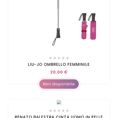





LIU-JO OMBRELLO FEMMINILE
20,00 €
Non disponibile





RENATO BALESTRA CINTA UOMO IN PELLE