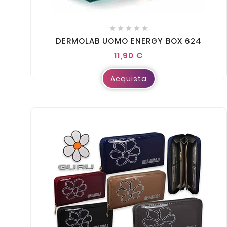





DERMOLAB UOMO ENERGY BOX 624
11,90 €
Acquista