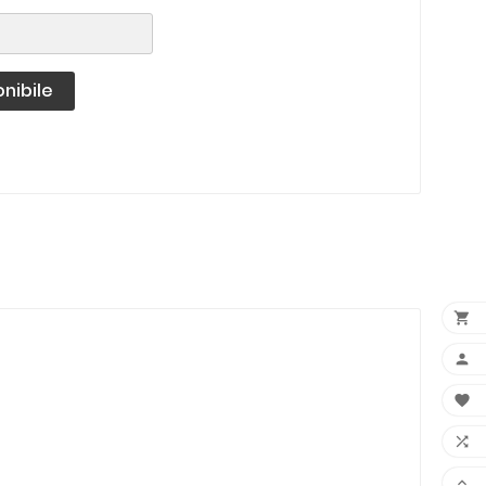
nibile




