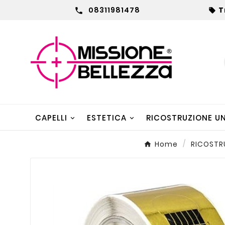
08311981478
T


CAPELLI
ESTETICA
RICOSTRUZIONE U
Home
RICOSTR