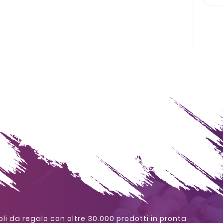
oli da regalo con oltre 30.000 prodotti in pronta