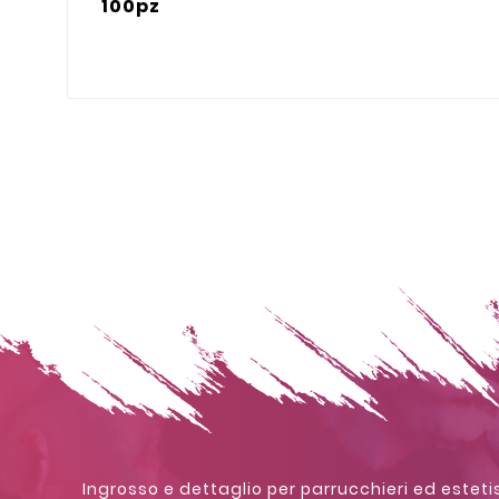
100pz
Ingrosso e dettaglio per parrucchieri ed estetis