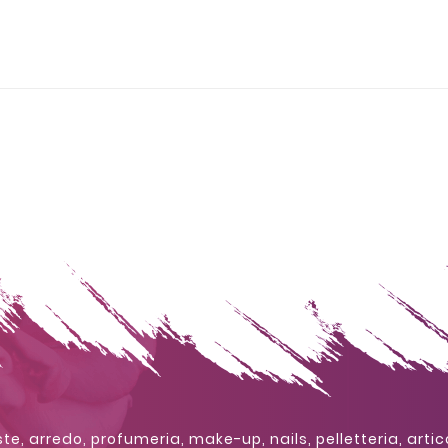
te, arredo, profumeria, make-up, nails, pelletteria, artic