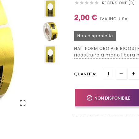
RECENSIONE (0)





2,00 €
IVA INCLUSA
Non disponibile
NAIL FORM ORO PER RICOST
ricostruire a mano libera 
QUANTITÀ:

NON DISPONIBILE
