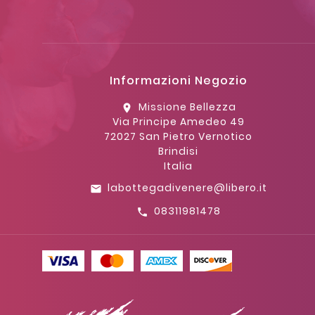
Informazioni Negozio
Missione Bellezza
location_on
Via Principe Amedeo 49
72027 San Pietro Vernotico
Brindisi
Italia
labottegadivenere@libero.it
email
08311981478
call