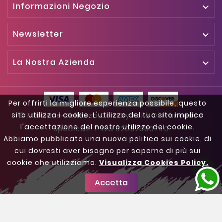
Informazioni Negozio

Newsletter

La Nostra Azienda

Per offrirti la migliore esperienza possibile, questo
sito utilizza i cookie. L'utilizzo del tuo sito implica
© Missione-Bellezza.com By Kokè Di Francesco
l'accettazione del nostro utilizzo dei cookie.
Spedicati, P.iva 02037990740
Abbiamo pubblicato una nuova politica sui cookie, di
cui dovresti aver bisogno per saperne di più sui
cookie che utilizziamo.
Visualizza Cookies Policy.

Accetta