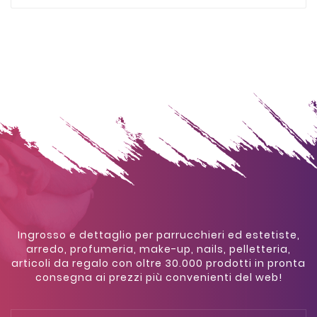
Ingrosso e dettaglio per parrucchieri ed estetiste,
arredo, profumeria, make-up, nails, pelletteria,
articoli da regalo con oltre 30.000 prodotti in pronta
consegna ai prezzi più convenienti del web!