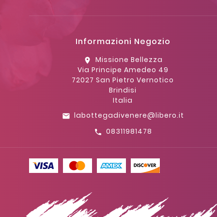
Informazioni Negozio
Missione Bellezza
location_on
Via Principe Amedeo 49
72027 San Pietro Vernotico
Brindisi
Italia
labottegadivenere@libero.it
email
08311981478
call