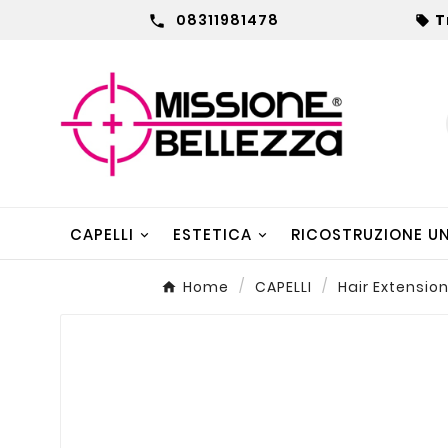
08311981478
T


CAPELLI
ESTETICA
RICOSTRUZIONE U
Home
CAPELLI
Hair Extensio