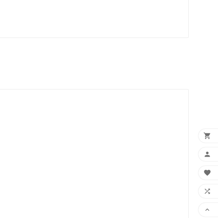




