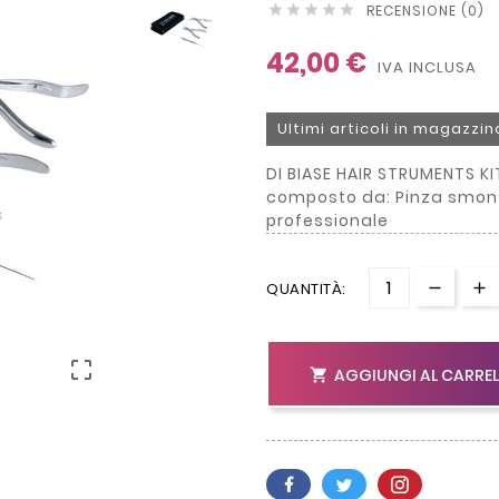
RECENSIONE (0)





42,00 €
IVA INCLUSA
Ultimi articoli in magazzin
DI BIASE HAIR STRUMENTS KI
composto da: Pinza smon
professionale
QUANTITÀ:

AGGIUNGI AL CARRE
