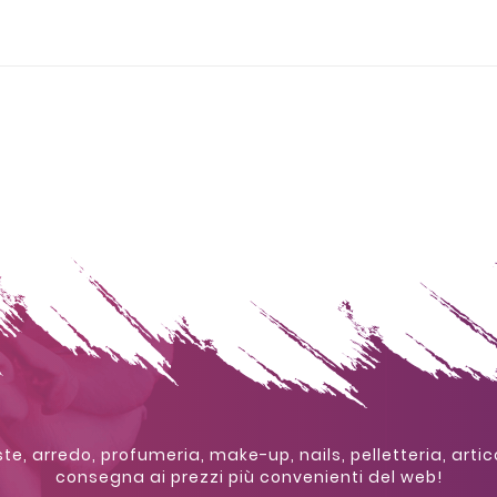
te, arredo, profumeria, make-up, nails, pelletteria, artic
consegna ai prezzi più convenienti del web!