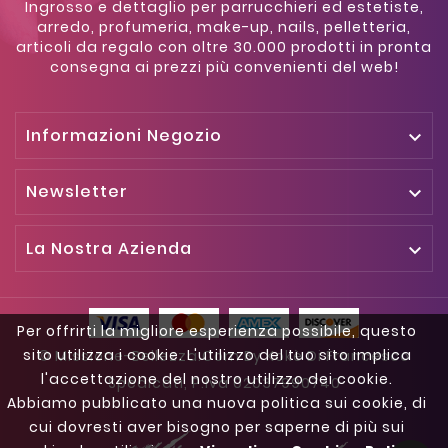
Ingrosso e dettaglio per parrucchieri ed estetiste,
arredo, profumeria, make-up, nails, pelletteria,
articoli da regalo con oltre 30.000 prodotti in pronta
consegna ai prezzi più convenienti del web!
Informazioni Negozio

Newsletter

La Nostra Azienda

Per offrirti la migliore esperienza possibile, questo
sito utilizza i cookie. L'utilizzo del tuo sito implica
© Missione-Bellezza.com By Kokè Di Francesco
l'accettazione del nostro utilizzo dei cookie.
Spedicati, P.iva 02037990740
Abbiamo pubblicato una nuova politica sui cookie, di
cui dovresti aver bisogno per saperne di più sui