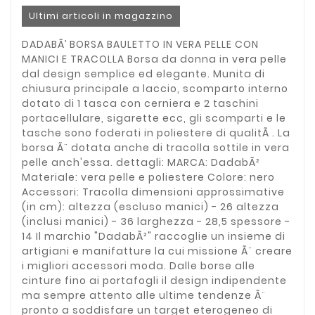
Ultimi articoli in magazzino
DADABÃ’ BORSA BAULETTO IN VERA PELLE CON
MANICI E TRACOLLA Borsa da donna in vera pelle
dal design semplice ed elegante. Munita di
chiusura principale a laccio, scomparto interno
dotato di 1 tasca con cerniera e 2 taschini
portacellulare, sigarette ecc, gli scomparti e le
tasche sono foderati in poliestere di qualitÃ . La
borsa Ã¨ dotata anche di tracolla sottile in vera
pelle anch'essa. dettagli: MARCA: DadabÃ²
Materiale: vera pelle e poliestere Colore: nero
Accessori: Tracolla dimensioni approssimative
(in cm): altezza (escluso manici) - 26 altezza
(inclusi manici) - 36 larghezza - 28,5 spessore -
14 Il marchio "DadabÃ²" raccoglie un insieme di
artigiani e manifatture la cui missione Ã¨ creare
i migliori accessori moda. Dalle borse alle
cinture fino ai portafogli il design indipendente
ma sempre attento alle ultime tendenze Ã¨
pronto a soddisfare un target eterogeneo di