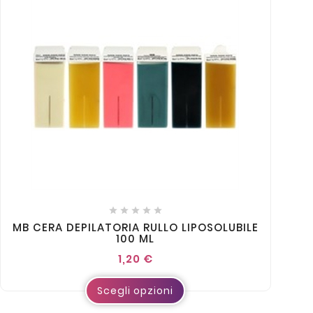





MB CERA DEPILATORIA RULLO LIPOSOLUBILE
100 ML
1,20 €
Scegli opzioni