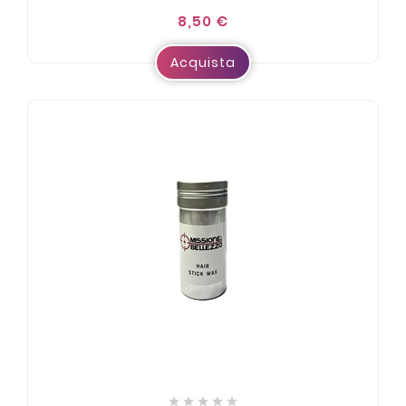
8,50 €
Acquista




