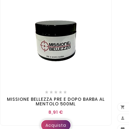





MISSIONE BELLEZZA PRE E DOPO BARBA AL
MENTOLO 500ML

8,91 €

Acquista