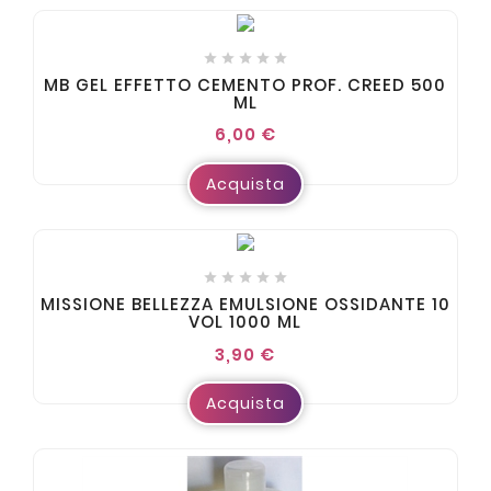





MB GEL EFFETTO CEMENTO PROF. CREED 500
ML
6,00 €
Acquista





MISSIONE BELLEZZA EMULSIONE OSSIDANTE 10
VOL 1000 ML
3,90 €
Acquista