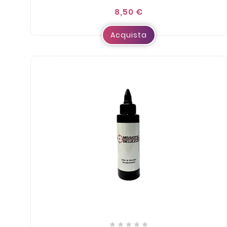
8,50 €
Acquista




