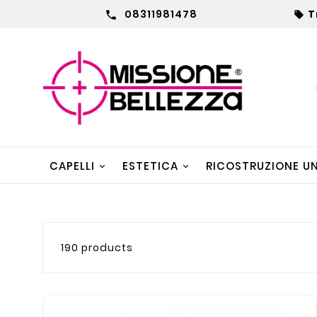
08311981478
T


CAPELLI
ESTETICA
RICOSTRUZIONE U
190 products