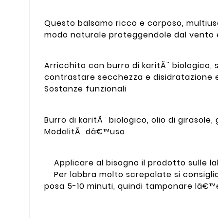
Questo balsamo ricco e corposo, multiuso
modo naturale proteggendole dal vento e 
Arricchito con burro di karitÃ¨ biologico,
contrastare secchezza e disidratazione 
Sostanze funzionali
Burro di karitÃ¨ biologico, olio di girasole
ModalitÃ dâ€™uso
Applicare al bisogno il prodotto sulle la
Per labbra molto screpolate si consiglia
posa 5-10 minuti, quindi tamponare lâ€™