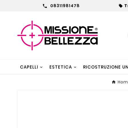
08311981478
T


CAPELLI
ESTETICA
RICOSTRUZIONE U
Hom