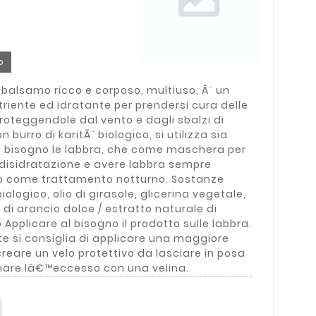
o
balsamo ricco e corposo, multiuso, Ã¨ un
iente ed idratante per prendersi cura delle
roteggendole dal vento e dagli sbalzi di
 burro di karitÃ¨ biologico, si utilizza sia
l bisogno le labbra, che come maschera per
disidratazione e avere labbra sempre
mo come trattamento notturno. Sostanze
biologico, olio di girasole, glicerina vegetale,
 di arancio dolce / estratto naturale di
pplicare al bisogno il prodotto sulle labbra.
te si consiglia di applicare una maggiore
reare un velo protettivo da lasciare in posa
onare lâ€™eccesso con una velina.