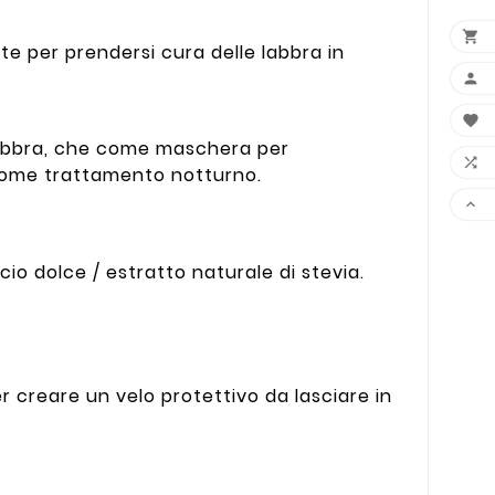

e per prendersi cura delle labbra in


e labbra, che come maschera per

come trattamento notturno.

ncio dolce / estratto naturale di stevia.
 creare un velo protettivo da lasciare in