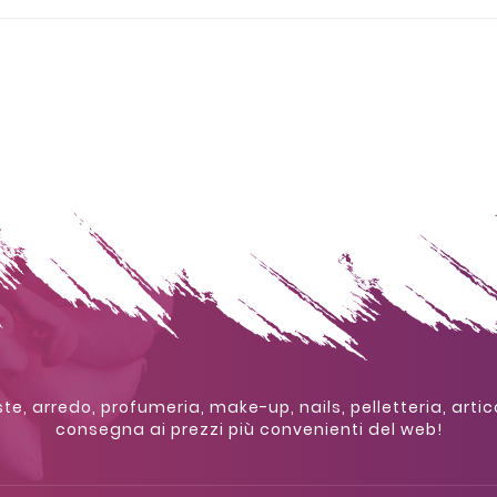
te, arredo, profumeria, make-up, nails, pelletteria, artic
consegna ai prezzi più convenienti del web!