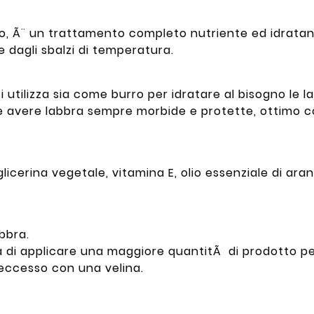
, Ã¨ un trattamento completo nutriente ed idratant
dagli sbalzi di temperatura.
 si utilizza sia come burro per idratare al bisogno l
e avere labbra sempre morbide e protette, ottimo 
, glicerina vegetale, vitamina E, olio essenziale di ara
bbra.
 di applicare una maggiore quantitÃ di prodotto per
eccesso con una velina.