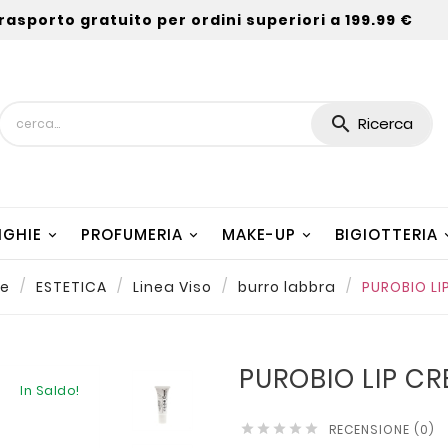
rasporto gratuito per ordini superiori a 199.99 €

Ricerca
NGHIE
PROFUMERIA
MAKE-UP
BIGIOTTERIA
e
ESTETICA
Linea Viso
burro labbra
PUROBIO LI
PUROBIO LIP C
In Saldo!
RECENSIONE (0)




