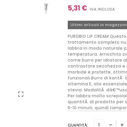
5,31 €
IVA INCLUSA
Ultimi articoli in magazzin
PUROBIO LIP CREAM Questo 
trattamento completo nutr
labbra in modo naturale p
temperatura. Arricchito con
come burro per idratare a
contrastare secchezza e 
morbide e protette, otti
funzionali Burro di karitÃ¨ 
vitamina E, olio essenziale
stevia. ModalitÃ dâ€™uso A

Per labbra molto screpola
quantitÃ di prodotto per c
5-10 minuti, quindi tamp
QUANTITÀ: