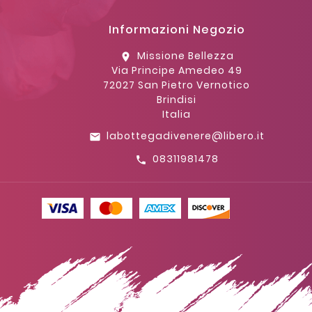
Informazioni Negozio
Missione Bellezza
location_on
Via Principe Amedeo 49
72027 San Pietro Vernotico
Brindisi
Italia
labottegadivenere@libero.it
email
08311981478
call