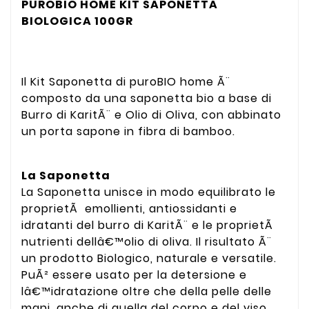
PUROBIO HOME KIT SAPONETTA
BIOLOGICA 100GR
Il Kit Saponetta di puroBIO home Ã¨
composto da una saponetta bio a base di
Burro di KaritÃ¨ e Olio di Oliva, con abbinato
un porta sapone in fibra di bamboo.
La Saponetta
La Saponetta unisce in modo equilibrato le
proprietÃ emollienti, antiossidanti e
idratanti del burro di KaritÃ¨ e le proprietÃ
nutrienti dellâ€™olio di oliva. Il risultato Ã¨
un prodotto Biologico, naturale e versatile.
PuÃ² essere usato per la detersione e
lâ€™idratazione oltre che della pelle delle
mani, anche di quella del corpo e del viso.