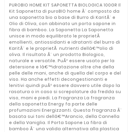
PUROBIO HOME KIT SAPONETTA BIOLOGICA 100GR Il
Kit Saponetta di puroBIO home Ã¨ composto da
una saponetta bio a base di Burro di KaritÃ¨ e
Olio di Oliva, con abbinato un porta sapone in
fibra di bamboo. La Saponetta La Saponetta
unisce in modo equilibrato le proprietÃ
emollienti, antiossidanti e idratanti del burro di
KaritÃ¨ e le proprietÃ nutrienti dellâ€™olio di
oliva. Il risultato Ã¨ un prodotto Biologico,
naturale e versatile. PuÃ² essere usato per la
detersione e lâ€™idratazione oltre che della
pelle delle mani, anche di quella del corpo e del
viso. Ha anche effetti decongestionanti e
lenitivi quindi puÃ² essere davvero utile dopo la
rasatura o in caso si screpolature da fredda su
viso, mani e piedi. La Fragranza La fragranza
della saponetta Energy fa parte delle
profumazioni Energizzanti. Questa fragranza Ã¨
basata sui toni dellâ€™Arancio, della Cannella
e della Vaniglia. Il Porta Sapone La fibra di
bamboo Ã¨ una valida alternativa alla plastica