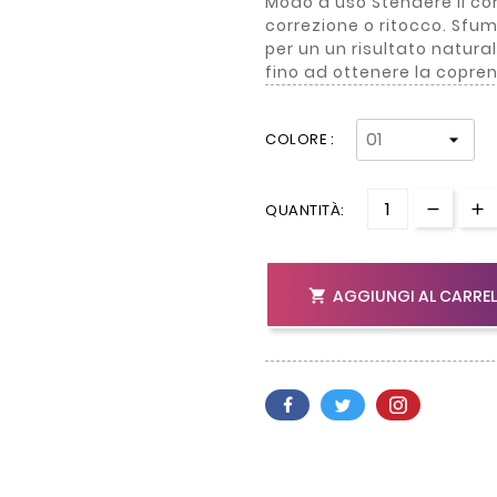
Modo d'uso Stendere il cor
correzione o ritocco. Sfu
per un un risultato natur
fino ad ottenere la copre
COLORE :
QUANTITÀ:
AGGIUNGI AL CARRE
