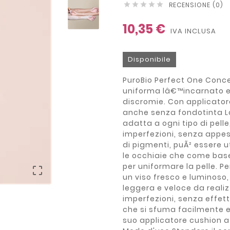
RECENSIONE (0)





10,35 €
IVA INCLUSA
Disponibile
PuroBio Perfect One Concea
uniforma lâ€™incarnato e 
discromie. Con applicator
anche senza fondotinta La
adatta a ogni tipo di pel
imperfezioni, senza appes
di pigmenti, puÃ² essere u
le occhiaie che come base 
per uniformare la pelle. 

un viso fresco e luminoso,
leggera e veloce da realizz
imperfezioni, senza effett
che si sfuma facilmente 
suo applicatore cushion a 