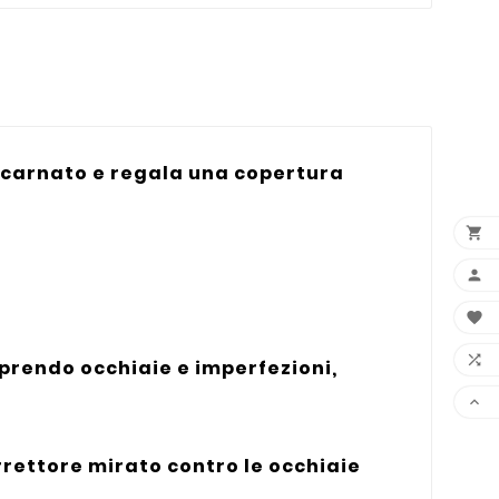
incarnato e regala una copertura




oprendo occhiaie e imperfezioni,

rrettore mirato contro le occhiaie