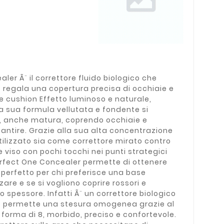
ler Ã¨ il correttore fluido biologico che
regala una copertura precisa di occhiaie e
e cushion Effetto luminoso e naturale,
 sua formula vellutata e fondente si
le, anche matura, coprendo occhiaie e
antire. Grazie alla sua alta concentrazione
tilizzato sia come correttore mirato contro
viso con pochi tocchi nei punti strategici
Perfect One Concealer permette di ottenere
 perfetto per chi preferisce una base
are e se si vogliono coprire rossori e
o spessore. Infatti Ã¨ un correttore biologico
e permette una stesura omogenea grazie al
forma di 8, morbido, preciso e confortevole.