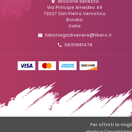
Missione Bellezza
location_on
Via Principe Amedeo 49
72027 San Pietro Vernotico
Brindisi
Italia
labottegadivenere@libero.it
email
08311981478
call
Per offrirti la mig
implica l'accettazi