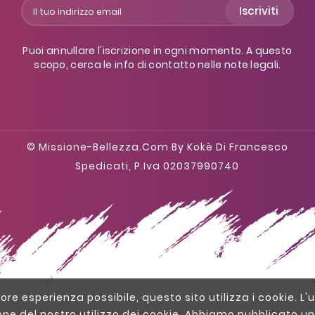
Iscriviti
Puoi annullare l'iscrizione in ogni momento. A questo
scopo, cerca le info di contatto nelle note legali.
© Missione-Bellezza.com By Kokè Di Francesco
Spedicati, P.iva 02037990740
liore esperienza possibile, questo sito utilizza i cookie. L'u
one del nostro utilizzo dei cookie. Abbiamo pubblicato un