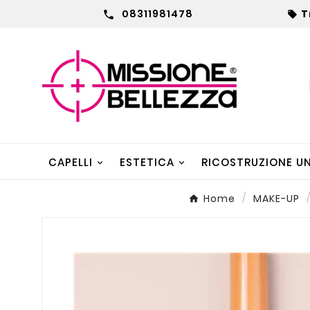
08311981478
T


CAPELLI
ESTETICA
RICOSTRUZIONE U
Home
MAKE-UP