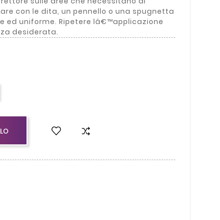
rettore sulle aree che necessitano di
mare con le dita, un pennello o una spugnetta
ale ed uniforme. Ripetere lâ€™applicazione
nza desiderata.
LLO