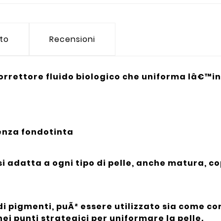
tto
Recensioni
correttore fluido biologico che uniforma lâ€™
senza fondotinta
i adatta a ogni tipo di pelle, anche matura, c
di pigmenti, puÃ² essere utilizzato sia come co
ei punti strategici per uniformare la pelle.