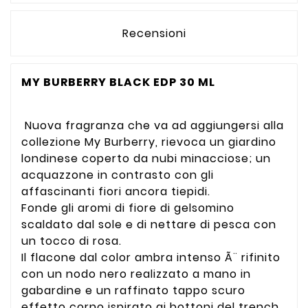
Recensioni
MY BURBERRY BLACK EDP 30 ML
Nuova fragranza che va ad aggiungersi alla
collezione My Burberry, rievoca un giardino
londinese coperto da nubi minacciose; un
acquazzone in contrasto con gli
affascinanti fiori ancora tiepidi.
Fonde gli aromi di fiore di gelsomino
scaldato dal sole e di nettare di pesca con
un tocco di rosa.
Il flacone dal color ambra intenso Ã¨ rifinito
con un nodo nero realizzato a mano in
gabardine e un raffinato tappo scuro
effetto corno ispirato ai bottoni del trench