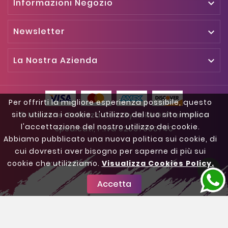
Informazioni Negozio

Newsletter

La Nostra Azienda

Per offrirti la migliore esperienza possibile, questo
sito utilizza i cookie. L'utilizzo del tuo sito implica
© Missione-Bellezza.com By Kokè Di Francesco
l'accettazione del nostro utilizzo dei cookie.
Spedicati, P.iva 02037990740
Abbiamo pubblicato una nuova politica sui cookie, di
cui dovresti aver bisogno per saperne di più sui
cookie che utilizziamo.
Visualizza Cookies Policy.

Accetta