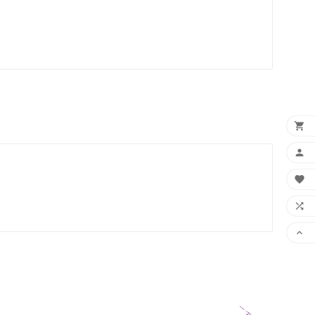




