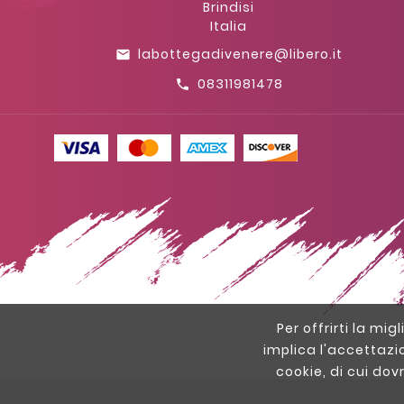
Brindisi
Italia
labottegadivenere@libero.it
email
08311981478
call
Per offrirti la mig
implica l'accettazi
cookie, di cui dov