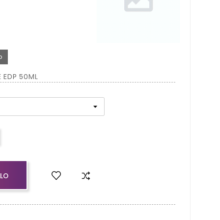
o
 EDP 50ML
LLO