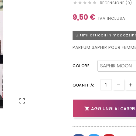
RECENSIONE (0)





9,50 €
IVA INCLUSA
Ultimi articoli in magazzin
PARFUM SAPHIR POUR FEMME
COLORE :
QUANTITÀ:

AGGIUNGI AL CARRE
