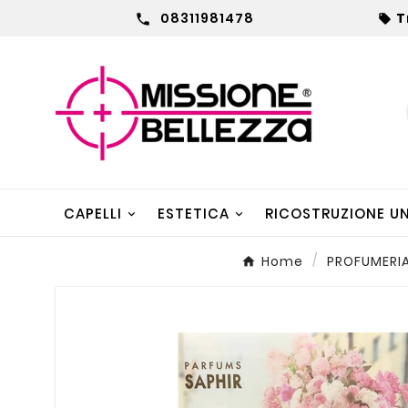
08311981478
T


CAPELLI
ESTETICA
RICOSTRUZIONE U
Home
PROFUMERI