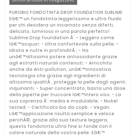
Ultimi articoli in magazzino
PUROBIO FONDOTINTA DROP FOUNDATION SUBLIME
Eâ€™ un fondotinta leggerissimo e ultra fluido
per chi desidera un incarnato senza difetti,
delicato, luminoso in una parola perfetto!
Sublime Drop foundation Ã¨ - Leggero come
lâ€™acqua!; - Ultra confortevole sulla pelle; -
Idrata e nutre in profonditÃ ; - Ha
unâ€™altissimo potere antiossidante grazie
agli estratti naturali contenuti; - Arricchito
anche da Anti-pollution, unâ€™innovativa
tecnologia che grazie agli ingredienti di
altissima qualitÃ , protegge la pelle dagli agenti
inquinanti; - Super concentrato, basta una dose
della pipette per truccare lâ€™intero viso; - La
sua coprenza Ã¨ media e modulabile; - Nickel
tested; - Certificato bio da ccpb; - Vegan.
Lâ€™applicazione risulta semplice e veloce
perchÃ©, grazie alla sua texture leggera,
questo fondotinta ultra fine si fonde con il
colore naturale della vostra pelle. Eâ€™