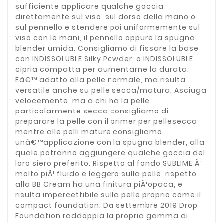
sufficiente applicare qualche goccia
direttamente sul viso, sul dorso della mano o
sul pennello e stendere poi uniformemente sul
viso con le mani, il pennello oppure la spugna
blender umida. Consigliamo di fissare la base
con INDISSOLUBLE Silky Powder, o INDISSOLUBLE
cipria compatta per aumentarne la durata.
Eâ€™ adatto alla pelle normale, ma risulta
versatile anche su pelle secca/matura. Asciuga
velocemente, ma a chi ha la pelle
particolarmente secca consigliamo di
preparare la pelle con il primer per pellesecca;
mentre alle pelli mature consigliamo
unâ€™applicazione con la spugna blender, alla
quale potranno aggiungere qualche goccia del
loro siero preferito. Rispetto al fondo SUBLIME Ã¨
molto piÃ¹ fluido e leggero sulla pelle, rispetto
alla BB Cream ha una finitura piÃ¹opaca, e
risulta impercettibile sulla pelle proprio come il
compact foundation. Da settembre 2019 Drop
Foundation raddoppia la propria gamma di