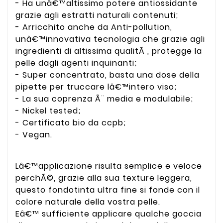
- Ha unâ€™altissimo potere antiossidante
grazie agli estratti naturali contenuti;
- Arricchito anche da Anti-pollution,
unâ€™innovativa tecnologia che grazie agli
ingredienti di altissima qualitÃ , protegge la
pelle dagli agenti inquinanti;
- Super concentrato, basta una dose della
pipette per truccare lâ€™intero viso;
- La sua coprenza Ã¨ media e modulabile;
- Nickel tested;
- Certificato bio da ccpb;
- Vegan.
Lâ€™applicazione risulta semplice e veloce
perchÃ©, grazie alla sua texture leggera,
questo fondotinta ultra fine si fonde con il
colore naturale della vostra pelle.
Eâ€™ sufficiente applicare qualche goccia