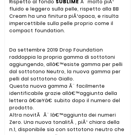
Rispetto al fondo
SUBLIME
Ã¨ molto piÃ¹
fluido e leggero sulla pelle, rispetto alla BB
Cream ha una finitura piÃ¹opaca, e risulta
impercettibile sulla pelle proprio come il
compact foundation.
Da settembre 2019 Drop Foundation
raddoppia la propria gamma di sottotoni
aggiungendo, allâ€™esiste gamma per pelli
dal sottotono Neutro, la nuova gamma per
pelli dal sottotono Giallo.
Questa nuova gamma Ã¨ facilmente
identificabile grazie allâ€™aggiunta della
lettera â€œYâ€ subito dopo il numero del
prodotto.
Altra novitÃ Ã¨ lâ€™aggiunta dei numeri
Zero. Una nuova tonalitÃ , piÃ¹ chiara della
n.1, disponibile sia con sottotono neutro che