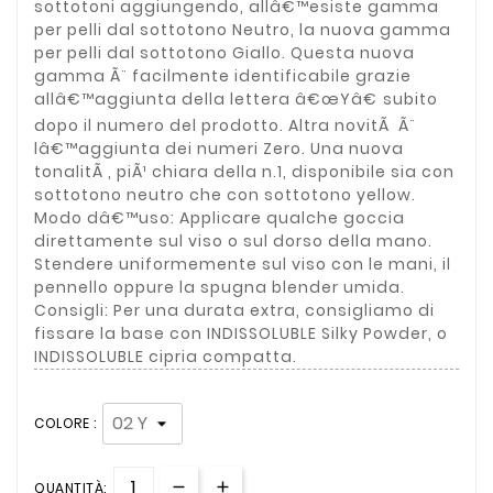
sottotoni aggiungendo, allâ€™esiste gamma
per pelli dal sottotono Neutro, la nuova gamma
per pelli dal sottotono Giallo. Questa nuova
gamma Ã¨ facilmente identificabile grazie
allâ€™aggiunta della lettera â€œYâ€ subito
dopo il numero del prodotto. Altra novitÃ Ã¨
lâ€™aggiunta dei numeri Zero. Una nuova
tonalitÃ , piÃ¹ chiara della n.1, disponibile sia con
sottotono neutro che con sottotono yellow.
Modo dâ€™uso: Applicare qualche goccia
direttamente sul viso o sul dorso della mano.
Stendere uniformemente sul viso con le mani, il
pennello oppure la spugna blender umida.
Consigli: Per una durata extra, consigliamo di
fissare la base con INDISSOLUBLE Silky Powder, o
INDISSOLUBLE cipria compatta.
COLORE :
QUANTITÀ: