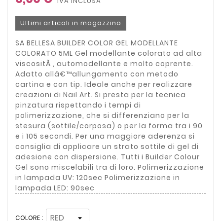
IVA INCLUSA
Ultimi articoli in magazzino
SA BELLESA BUILDER COLOR GEL MODELLANTE
COLORATO 5ML Gel modellante colorato ad alta
viscositÃ , automodellante e molto coprente.
Adatto allâ€™allungamento con metodo
cartina e con tip. Ideale anche per realizzare
creazioni di Nail Art. Si presta per la tecnica
pinzatura rispettando i tempi di
polimerizzazione, che si differenziano per la
stesura (sottile/corposa) o per la forma tra i 90
e i 105 secondi. Per una maggiore aderenza si
consiglia di applicare un strato sottile di gel di
adesione con dispersione. Tutti i Builder Colour
Gel sono miscelabili tra di loro. Polimerizzazione
in lampada UV: 120sec Polimerizzazione in
lampada LED: 90sec
COLORE :