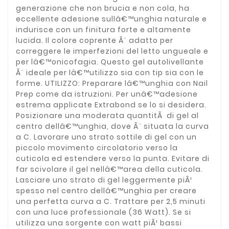
generazione che non brucia e non cola, ha
eccellente adesione sullâ€™unghia naturale e
indurisce con un finitura forte e altamente
lucida. Il colore coprente Ã¨ adatto per
correggere le imperfezioni del letto ungueale e
per lâ€™onicofagia. Questo gel autolivellante
Ã¨ ideale per lâ€™utilizzo sia con tip sia con le
forme. UTILIZZO: Preparare lâ€™unghia con Nail
Prep come da istruzioni. Per unâ€™adesione
estrema applicate Extrabond se lo si desidera.
Posizionare una moderata quantitÃ di gel al
centro dellâ€™unghia, dove Ã¨ situata la curva
a C. Lavorare uno strato sottile di gel con un
piccolo movimento circolatorio verso la
cuticola ed estendere verso la punta. Evitare di
far scivolare il gel nellâ€™area della cuticola.
Lasciare uno strato di gel leggermente piÃ¹
spesso nel centro dellâ€™unghia per creare
una perfetta curva a C. Trattare per 2,5 minuti
con una luce professionale (36 Watt). Se si
utilizza una sorgente con watt piÃ¹ bassi