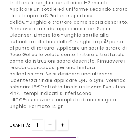
trattare le unghie per ulteriori 1-2 minuti.
Applicare un sottile ed uniforme secondo strato
di gel sopra lâ€™intera superficie
dellâ€™unghia e trattare come sopra descritto.
Rimuovere i residui appiccicosi con Super
Cleanser. Limare lâ€™unghia sottile alla
cuticola e alla fine dellâ€™unghia e piÃ¹ piena
al punto di rottura. Applicare un sottile strato di
Rose Gel se lo volete come finitura e trattatelo
come da istruzioni sopra descritto. Rimuovere i
residui appiccicosi per una finitura
brillantissima. Se si desidera una ulteriore
lucentezza finale applicare QN7 o QN8. Volendo
schiarire lâ€™effetto finale utilizzare Evolution
Pink. I tempi indicati si riferiscono
allâ€™esecuzione completa di una singola
unghia. Formato 14 gr
QUANTITÀ: