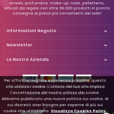
arredo, profumeria, make-up, nails, pelletteria,
articoli da regalo con oltre 30.000 prodotti in pronta
consegna ai prezzi più convenienti del web!
Informazioni Negozio

Newsletter

La Nostra Azienda

Per offrirti la migliore esperienza possibile, questo
sito utilizza i cookie. L'utilizzo del tuo sito implica
© Missione-Bellezza.com By Kokè Di Francesco
l'accettazione del nostro utilizzo dei cookie.
Spedicati, P.iva 02037990740
Abbiamo pubblicato una nuova politica sui cookie, di
cui dovresti aver bisogno per saperne di più sui
cookie che utilizziamo.
Visualizza Cookies Policy.