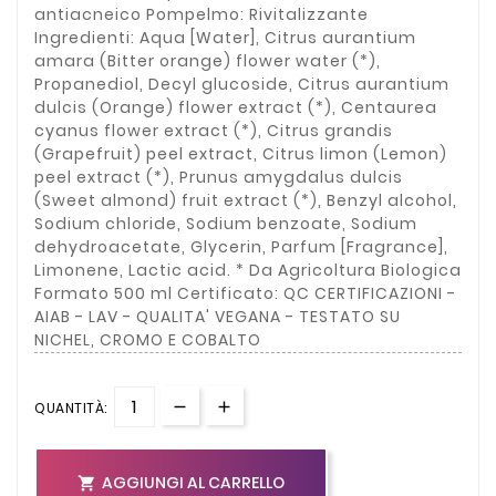
antiacneico Pompelmo: Rivitalizzante
Ingredienti: Aqua [Water], Citrus aurantium
amara (Bitter orange) flower water (*),
Propanediol, Decyl glucoside, Citrus aurantium
dulcis (Orange) flower extract (*), Centaurea
cyanus flower extract (*), Citrus grandis
(Grapefruit) peel extract, Citrus limon (Lemon)
peel extract (*), Prunus amygdalus dulcis
(Sweet almond) fruit extract (*), Benzyl alcohol,
Sodium chloride, Sodium benzoate, Sodium
dehydroacetate, Glycerin, Parfum [Fragrance],
Limonene, Lactic acid. * Da Agricoltura Biologica
Formato 500 ml Certificato: QC CERTIFICAZIONI -
AIAB - LAV - QUALITA' VEGANA - TESTATO SU
NICHEL, CROMO E COBALTO
QUANTITÀ:
AGGIUNGI AL CARRELLO
