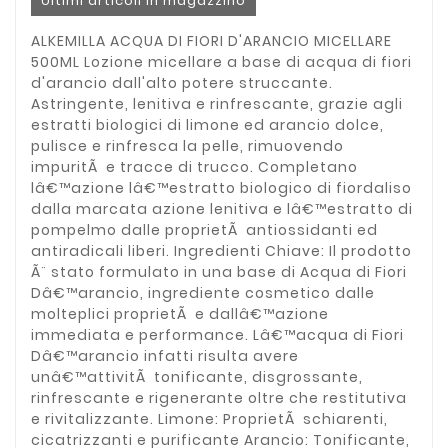
Ultimi articoli in magazzino
ALKEMILLA ACQUA DI FIORI D'ARANCIO MICELLARE
500ML Lozione micellare a base di acqua di fiori
d'arancio dall'alto potere struccante.
Astringente, lenitiva e rinfrescante, grazie agli
estratti biologici di limone ed arancio dolce,
pulisce e rinfresca la pelle, rimuovendo
impuritÃ e tracce di trucco. Completano
lâ€™azione lâ€™estratto biologico di fiordaliso
dalla marcata azione lenitiva e lâ€™estratto di
pompelmo dalle proprietÃ antiossidanti ed
antiradicali liberi. Ingredienti Chiave: Il prodotto
Ã¨ stato formulato in una base di Acqua di Fiori
Dâ€™arancio, ingrediente cosmetico dalle
molteplici proprietÃ e dallâ€™azione
immediata e performance. Lâ€™acqua di Fiori
Dâ€™arancio infatti risulta avere
unâ€™attivitÃ tonificante, disgrossante,
rinfrescante e rigenerante oltre che restitutiva
e rivitalizzante. Limone: ProprietÃ schiarenti,
cicatrizzanti e purificante Arancio: Tonificante,