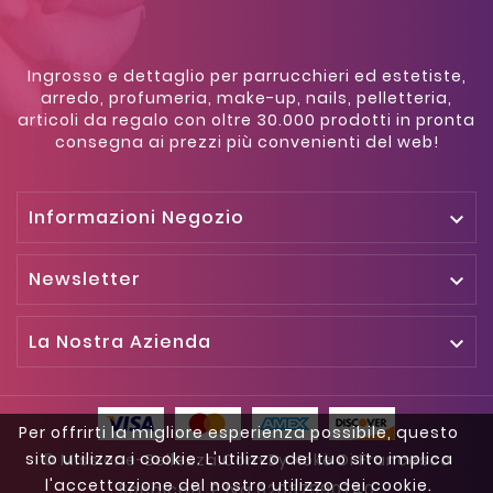
Ingrosso e dettaglio per parrucchieri ed estetiste,
arredo, profumeria, make-up, nails, pelletteria,
articoli da regalo con oltre 30.000 prodotti in pronta
consegna ai prezzi più convenienti del web!
Informazioni Negozio

Newsletter

La Nostra Azienda

Per offrirti la migliore esperienza possibile, questo
sito utilizza i cookie. L'utilizzo del tuo sito implica
© Missione-Bellezza.com By Kokè Di Francesco
l'accettazione del nostro utilizzo dei cookie.
Spedicati, P.iva 02037990740