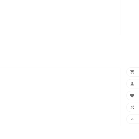




