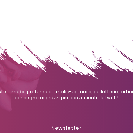
te, arredo, profumeria, make-up, nails, pelletteria, artic
consegna ai prezzi più convenienti del web!
Newsletter