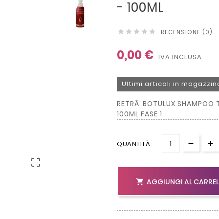
- 100ML
RECENSIONE (0)





0,00 €
IVA INCLUSA
Ultimi articoli in magazzin
RETRÃ’ BOTULUX SHAMPOO T
100ML FASE 1
QUANTITÀ:

AGGIUNGI AL CARRE
