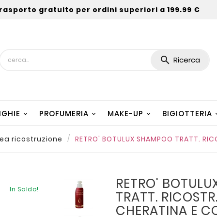
rasporto gratuito per ordini superiori a 199.99 €

Ricerca
NGHIE
PROFUMERIA
MAKE-UP
BIGIOTTERIA
nea ricostruzione
RETRO' BOTULUX SHAMPOO TRATT. RICO
RETRO' BOTUL
In Saldo!
TRATT. RICOSTR
CHERATINA E CO