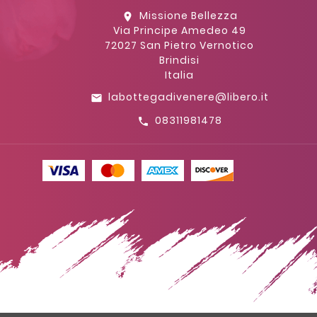
Missione Bellezza
location_on
Via Principe Amedeo 49
72027 San Pietro Vernotico
Brindisi
Italia
labottegadivenere@libero.it
email
08311981478
call