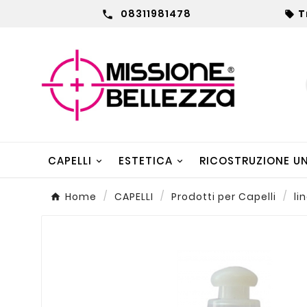
08311981478
T


CAPELLI
ESTETICA
RICOSTRUZIONE U
Home
CAPELLI
Prodotti per Capelli
li