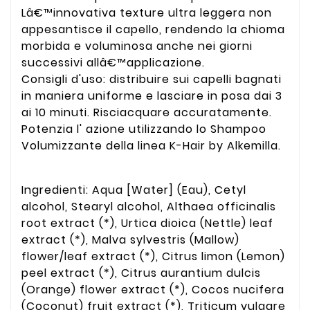
Lâ€™innovativa texture ultra leggera non
appesantisce il capello, rendendo la chioma
morbida e voluminosa anche nei giorni
successivi allâ€™applicazione.
Consigli d'uso: distribuire sui capelli bagnati
in maniera uniforme e lasciare in posa dai 3
ai 10 minuti. Risciacquare accuratamente.
Potenzia l' azione utilizzando lo Shampoo
Volumizzante della linea K-Hair by Alkemilla.
Ingredienti: Aqua [Water] (Eau), Cetyl
alcohol, Stearyl alcohol, Althaea officinalis
root extract (*), Urtica dioica (Nettle) leaf
extract (*), Malva sylvestris (Mallow)
flower/leaf extract (*), Citrus limon (Lemon)
peel extract (*), Citrus aurantium dulcis
(Orange) flower extract (*), Cocos nucifera
(Coconut) fruit extract (*), Triticum vulgare