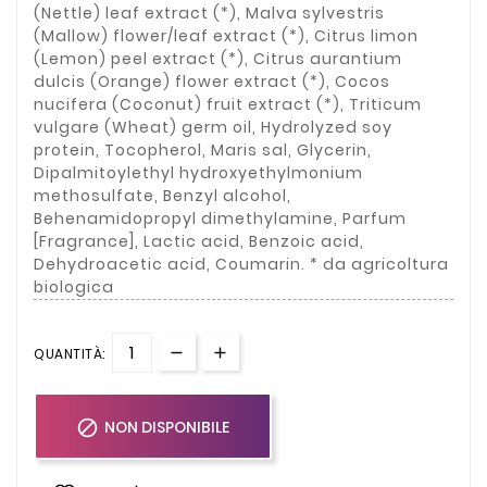
(Nettle) leaf extract (*), Malva sylvestris
(Mallow) flower/leaf extract (*), Citrus limon
(Lemon) peel extract (*), Citrus aurantium
dulcis (Orange) flower extract (*), Cocos
nucifera (Coconut) fruit extract (*), Triticum
vulgare (Wheat) germ oil, Hydrolyzed soy
protein, Tocopherol, Maris sal, Glycerin,
Dipalmitoylethyl hydroxyethylmonium
methosulfate, Benzyl alcohol,
Behenamidopropyl dimethylamine, Parfum
[Fragrance], Lactic acid, Benzoic acid,
Dehydroacetic acid, Coumarin. * da agricoltura
biologica
QUANTITÀ:

NON DISPONIBILE