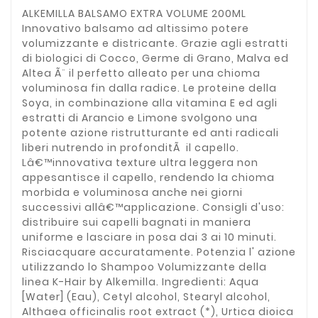
ALKEMILLA BALSAMO EXTRA VOLUME 200ML
Innovativo balsamo ad altissimo potere
volumizzante e districante. Grazie agli estratti
di biologici di Cocco, Germe di Grano, Malva ed
Altea Ã¨ il perfetto alleato per una chioma
voluminosa fin dalla radice. Le proteine della
Soya, in combinazione alla vitamina E ed agli
estratti di Arancio e Limone svolgono una
potente azione ristrutturante ed anti radicali
liberi nutrendo in profonditÃ il capello.
Lâ€™innovativa texture ultra leggera non
appesantisce il capello, rendendo la chioma
morbida e voluminosa anche nei giorni
successivi allâ€™applicazione. Consigli d'uso:
distribuire sui capelli bagnati in maniera
uniforme e lasciare in posa dai 3 ai 10 minuti.
Risciacquare accuratamente. Potenzia l' azione
utilizzando lo Shampoo Volumizzante della
linea K-Hair by Alkemilla. Ingredienti: Aqua
[Water] (Eau), Cetyl alcohol, Stearyl alcohol,
Althaea officinalis root extract (*), Urtica dioica