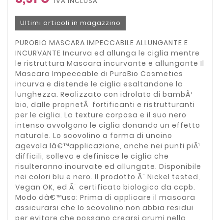
IVA INCLUSA
Ultimi articoli in magazzino
PUROBIO MASCARA IMPECCABILE ALLUNGANTE E
INCURVANTE Incurva ed allunga le ciglia mentre
le ristruttura Mascara incurvante e allungante Il
Mascara Impeccable di PuroBio Cosmetics
incurva e distende le ciglia esaltandone la
lunghezza. Realizzato con idrolato di bambÃ¹
bio, dalle proprietÃ fortificanti e ristrutturanti
per le ciglia. La texture corposa e il suo nero
intenso avvolgono le ciglia donando un effetto
naturale. Lo scovolino a forma di uncino
agevola lâ€™applicazione, anche nei punti piÃ¹
difficili, solleva e definisce le ciglia che
risulteranno incurvate ed allungate. Disponibile
nei colori blu e nero. Il prodotto Ã¨ Nickel tested,
Vegan OK, ed Ã¨ certificato biologico da ccpb.
Modo dâ€™uso: Prima di applicare il mascara
assicurarsi che lo scovolino non abbia residui
per evitare che possano crearsi grumi nella