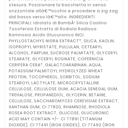
stesura. Posizionare la bacchetta in senso
orizzontale allâ€™occhio e procedere a zig zag
dal basso verso lâ€™alto. INGREDIENTI
PRINCIPALI: Idrolato di BambÃ¹ Silica Caolino
Tocoferolo Estratto di Rodiola Radiosa
Ramnosio Acido Glucuronico INCI:
PHYLLOSTACHYS NIGRA EXTRACT*, SILICA, KAOLIN,
ISOPROPYL MYRISTATE, PULLULAN, CETEARYL
ALCOHOL, PARFUM, SUCROSE PALMITATE, GLYCERYL
STEARATE, GLYCERYL ROSINATE, COPERNICIA
CERIFERA CERA*, GALACTOARABINAN, AQUA,
POTASSIUM PALMITOYL HYDROLYZED WHEAT
PROTEIN, TOCOPHEROL, SORBITOL, SODIUM
STEAROYL LACTYLATE, MICROCRYSTALLINE
CELLULOSE, CELLULOSE GUM, ACACIA SENEGAL GUM,
TREHALOSE, PROPANEDIOL, GLYCERIN, BETAINE,
CELLULOSE, SACCHAROMYCES CEREVISIAE EXTRACT,
XANTHAN GUM, CI 77820, RHAMNOSE, RHODIOLA
ROSEA ROOT EXTRACT, GLUCOSE, GLUCURONIC
ACID MAY CONTAIN +/-: CI 77891 (TITANIUM
DIOXIDE), CI 77491 (IRON OXIDES), CI 77492 (IRON