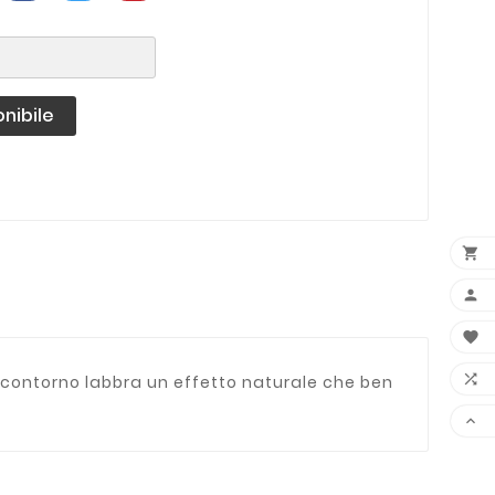
nibile




l contorno labbra un effetto naturale che ben
