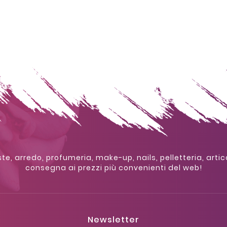
te, arredo, profumeria, make-up, nails, pelletteria, artic
consegna ai prezzi più convenienti del web!
Newsletter