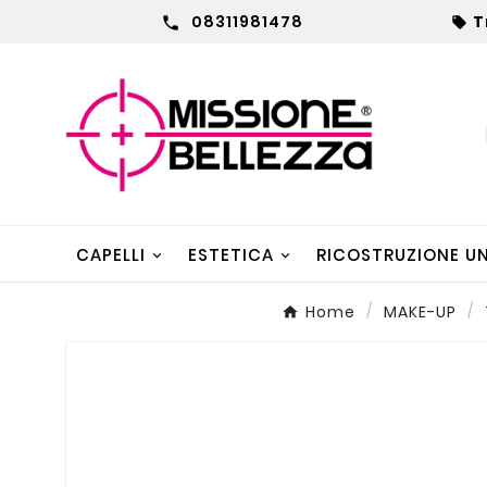
08311981478
T


CAPELLI
ESTETICA
RICOSTRUZIONE U
Home
MAKE-UP