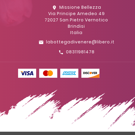
Missione Bellezza
location_on
Via Principe Amedeo 49
72027 San Pietro Vernotico
Brindisi
Italia
labottegadivenere@libero.it
email
08311981478
call