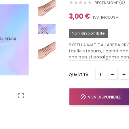
RECENSIONE (0)





3,00 €
IVA INCLUSA
Non disponibile
RYBELLA MATITA LABBRA PRO
facile stesura, i colori d
che ben si amalgama con 
QUANTITÀ:


NON DISPONIBILE