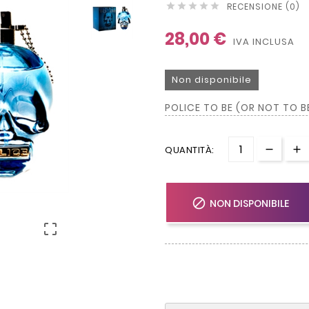
RECENSIONE (0)





28,00 €
IVA INCLUSA
Non disponibile
POLICE TO BE (OR NOT TO BE
QUANTITÀ:

NON DISPONIBILE
