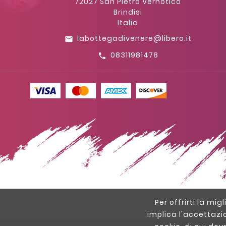
72027 San Pietro Vernotico
Brindisi
Italia
labottegadivenere@libero.it
email
08311981478
call
Per offrirti la mig
implica l'accettazi