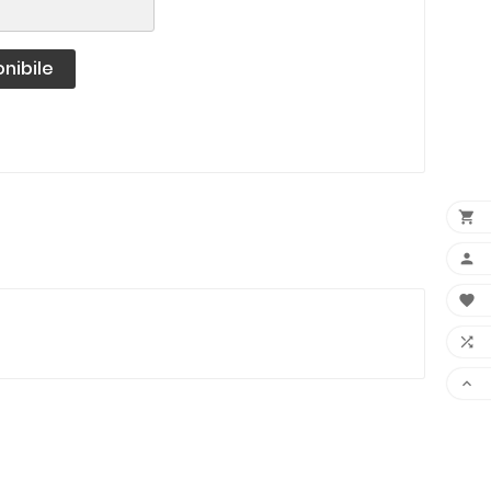
nibile




