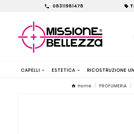
08311981478
T


CAPELLI
ESTETICA
RICOSTRUZIONE U
Home
PROFUMERIA