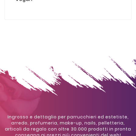
Ingrosso e dettaglio per parrucchieri ed estetiste,
arredo, profumeria, make-up, nails, pelletteria,
articoli da regalo con oltre 30.000 prodotti in pronta
consegna ai prezzi più convenienti del web!