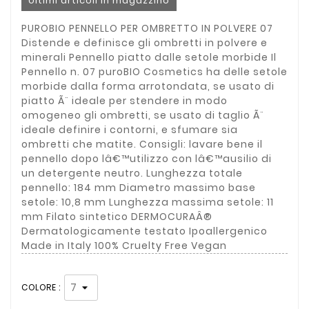
Ultimi articoli in magazzino
PUROBIO PENNELLO PER OMBRETTO IN POLVERE 07
Distende e definisce gli ombretti in polvere e
minerali Pennello piatto dalle setole morbide Il
Pennello n. 07 puroBIO Cosmetics ha delle setole
morbide dalla forma arrotondata, se usato di
piatto Ã¨ ideale per stendere in modo
omogeneo gli ombretti, se usato di taglio Ã¨
ideale definire i contorni, e sfumare sia
ombretti che matite. Consigli: lavare bene il
pennello dopo lâ€™utilizzo con lâ€™ausilio di
un detergente neutro. Lunghezza totale
pennello: 184 mm Diametro massimo base
setole: 10,8 mm Lunghezza massima setole: 11
mm Filato sintetico DERMOCURAÂ®
Dermatologicamente testato Ipoallergenico
Made in Italy 100% Cruelty Free Vegan
COLORE :