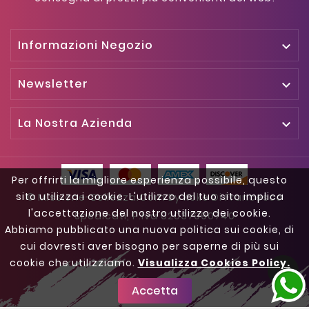
Informazioni Negozio

Newsletter

La Nostra Azienda

Per offrirti la migliore esperienza possibile, questo
sito utilizza i cookie. L'utilizzo del tuo sito implica
© Missione-Bellezza.com By Kokè Di Francesco
l'accettazione del nostro utilizzo dei cookie.
Spedicati, P.iva 02037990740
Abbiamo pubblicato una nuova politica sui cookie, di
cui dovresti aver bisogno per saperne di più sui
cookie che utilizziamo.
Visualizza Cookies Policy.

Accetta