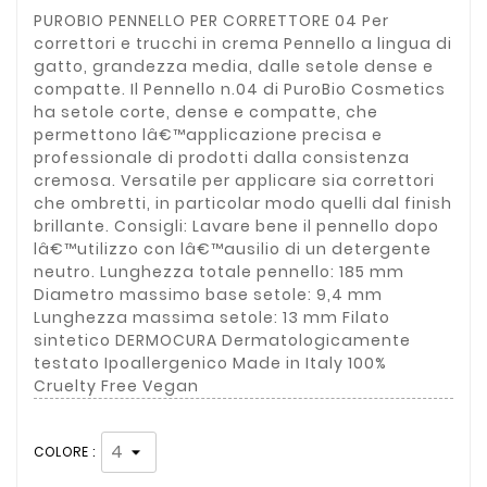
PUROBIO PENNELLO PER CORRETTORE 04 Per
correttori e trucchi in crema Pennello a lingua di
gatto, grandezza media, dalle setole dense e
compatte. Il Pennello n.04 di PuroBio Cosmetics
ha setole corte, dense e compatte, che
permettono lâ€™applicazione precisa e
professionale di prodotti dalla consistenza
cremosa. Versatile per applicare sia correttori
che ombretti, in particolar modo quelli dal finish
brillante. Consigli: Lavare bene il pennello dopo
lâ€™utilizzo con lâ€™ausilio di un detergente
neutro. Lunghezza totale pennello: 185 mm
Diametro massimo base setole: 9,4 mm
Lunghezza massima setole: 13 mm Filato
sintetico DERMOCURA Dermatologicamente
testato Ipoallergenico Made in Italy 100%
Cruelty Free Vegan
COLORE :