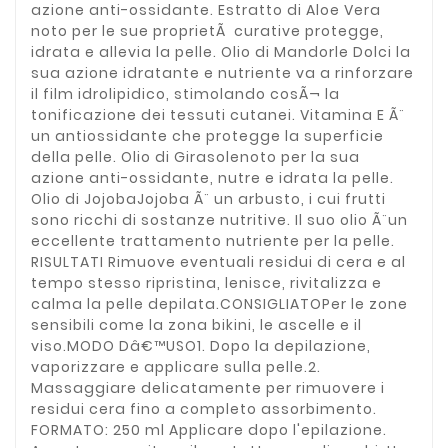
azione anti-ossidante. Estratto di Aloe Vera
noto per le sue proprietÃ curative protegge,
idrata e allevia la pelle. Olio di Mandorle Dolci la
sua azione idratante e nutriente va a rinforzare
il film idrolipidico, stimolando cosÃ¬ la
tonificazione dei tessuti cutanei. Vitamina E Ã¨
un antiossidante che protegge la superficie
della pelle. Olio di Girasolenoto per la sua
azione anti-ossidante, nutre e idrata la pelle.
Olio di JojobaJojoba Ã¨ un arbusto, i cui frutti
sono ricchi di sostanze nutritive. Il suo olio Ã¨un
eccellente trattamento nutriente per la pelle.
RISULTATI Rimuove eventuali residui di cera e al
tempo stesso ripristina, lenisce, rivitalizza e
calma la pelle depilata.CONSIGLIATOPer le zone
sensibili come la zona bikini, le ascelle e il
viso.MODO Dâ€™USO1. Dopo la depilazione,
vaporizzare e applicare sulla pelle.2.
Massaggiare delicatamente per rimuovere i
residui cera fino a completo assorbimento.
FORMATO: 250 ml Applicare dopo l'epilazione.