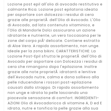
Lozione post epil all'olio di avocado restitutivo e
calmante Rica. Lozione post epilatoria ideata
per asportare con dolcezza i residui di cera
grazie alle proprietÃ dell'Olio di Avocado. L'Olio
di Avocado, ad lato contenuto vitaminico, e
l'Olio di Mandorle Dolci assicurano un azione
idratante e nutriente, un vero toccasana per le
zone del corpo piÃ¹ delicate. Contiene estratto
di Aloe Vera. A rapido assorbimento, non unge.
Ideale per la zona bikini. CARATTERISTICHE: La
Lozione Post-Epil sfrutta le proprietÃ dell'Olio di
Avocado per asportare con Dolcezza i residui di
cera che rimangono dopo l'epilazione. Inoltre
grazie alle note proprietÃ idratanti e lenitive
dell'Avocado nutre, calma e dona sollievo alla
pelle riducendone i rossori post-epilazione
causati dallo strappo. Di rapido assorbimento
non unge e idrata la pelle lasciando una
piacevole sensazione di comfort. INGREDIENTI-
AZIONI Olio di Avocadoricco di vitamine A, D ed E
idrata, nutre e tonifica la pelle grazie alla sua