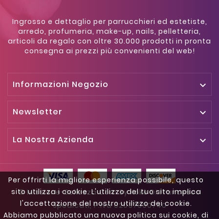
Ingrosso e dettaglio per parrucchieri ed estetiste,
arredo, profumeria, make-up, nails, pelletteria,
articoli da regalo con oltre 30.000 prodotti in pronta
consegna ai prezzi più convenienti del web!
Informazioni Negozio

Newsletter

La Nostra Azienda

Per offrirti la migliore esperienza possibile, questo
sito utilizza i cookie. L'utilizzo del tuo sito implica
© Missione-Bellezza.com By Kokè Di Francesco
l'accettazione del nostro utilizzo dei cookie.
Spedicati, P.iva 02037990740
Abbiamo pubblicato una nuova politica sui cookie, di