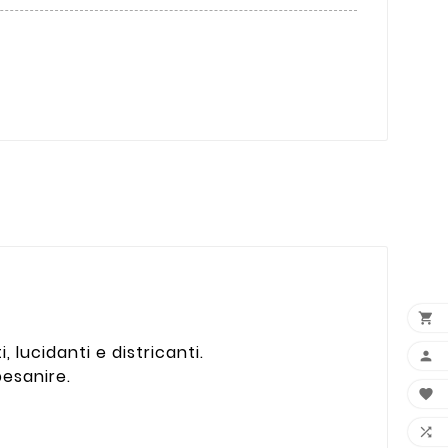

 lucidanti e districanti.

pesanire.

