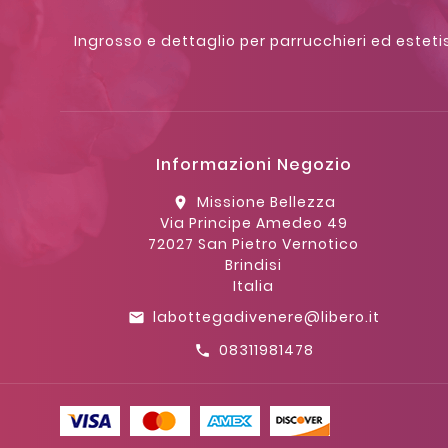
Ingrosso e dettaglio per parrucchieri ed estetis
Informazioni Negozio
Missione Bellezza
location_on
Via Principe Amedeo 49
72027 San Pietro Vernotico
Brindisi
Italia
labottegadivenere@libero.it
email
08311981478
call