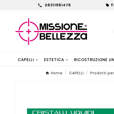
08311981478
T


CAPELLI
ESTETICA
RICOSTRUZIONE U
Home
CAPELLI
Prodotti per