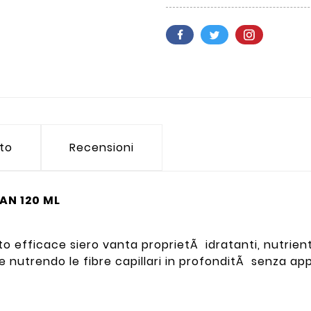
tto
Recensioni
GAN 120 ML
o efficace siero vanta proprietÃ idratanti, nutrienti,
 nutrendo le fibre capillari in profonditÃ senza ap