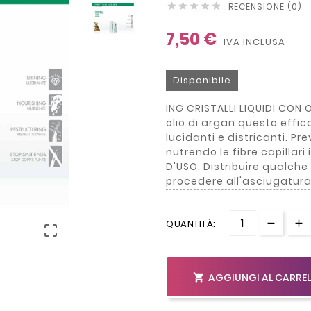
RECENSIONE (0)





7,50 €
IVA INCLUSA
Disponibile
ING CRISTALLI LIQUIDI CON 
olio di argan questo effica
lucidanti e districanti. P
nutrendo le fibre capilla
D'USO: Distribuire qualche
procedere all'asciugatura
QUANTITÀ:

AGGIUNGI AL CARRE
