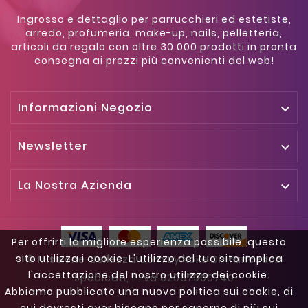
Ingrosso e dettaglio per parrucchieri ed estetiste,
arredo, profumeria, make-up, nails, pelletteria,
articoli da regalo con oltre 30.000 prodotti in pronta
consegna ai prezzi più convenienti del web!
Informazioni Negozio

Newsletter

La Nostra Azienda

Per offrirti la migliore esperienza possibile, questo
sito utilizza i cookie. L'utilizzo del tuo sito implica
© Missione-Bellezza.com By Kokè Di Francesco
l'accettazione del nostro utilizzo dei cookie.
Spedicati, P.iva 02037990740
Abbiamo pubblicato una nuova politica sui cookie, di