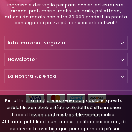
Ingrosso e dettaglio per parrucchieri ed estetiste,
arredo, profumeria, make-up, nails, pelletteria,
articoli da regalo con oltre 30.000 prodotti in pronta
consegna ai prezzi più convenienti del web!
Informazioni Negozio

Newsletter

La Nostra Azienda

Per offrirti la migliore esperienza possibile, questo
sito utilizza i cookie. L'utilizzo del tuo sito implica
© Missione-Bellezza.com By Kokè Di Francesco
l'accettazione del nostro utilizzo dei cookie.
Spedicati, P.iva 02037990740
Abbiamo pubblicato una nuova politica sui cookie, di
cui dovresti aver bisogno per saperne di più sui