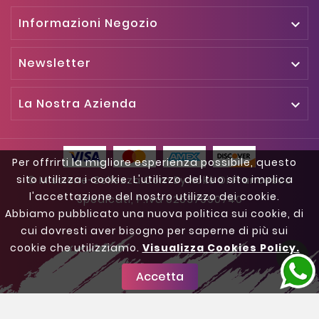
Informazioni Negozio

Newsletter

La Nostra Azienda

Per offrirti la migliore esperienza possibile, questo
sito utilizza i cookie. L'utilizzo del tuo sito implica
© Missione-Bellezza.com By Kokè Di Francesco
l'accettazione del nostro utilizzo dei cookie.
Spedicati, P.iva 02037990740
Abbiamo pubblicato una nuova politica sui cookie, di
cui dovresti aver bisogno per saperne di più sui
cookie che utilizziamo.
Visualizza Cookies Policy.

Accetta