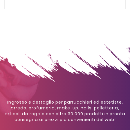
Ingrosso e dettaglio per parrucchieri ed estetiste,
arredo, profumeria, make-up, nails, pelletteria,
articoli da regalo con oltre 30.000 prodotti in pronta
consegna ai prezzi più convenienti del web!