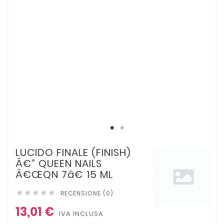
LUCIDO FINALE (FINISH)
Â€“ QUEEN NAILS
Â€œQN 7â€ 15 ML
RECENSIONE (0)





13,01 €
IVA INCLUSA