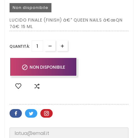
Non disponibile
LUCIDO FINALE (FINISH) â€“ QUEEN NAILS â€œQN
7â€ 15 ML
QUANTITÀ:

NON DISPONIBILE