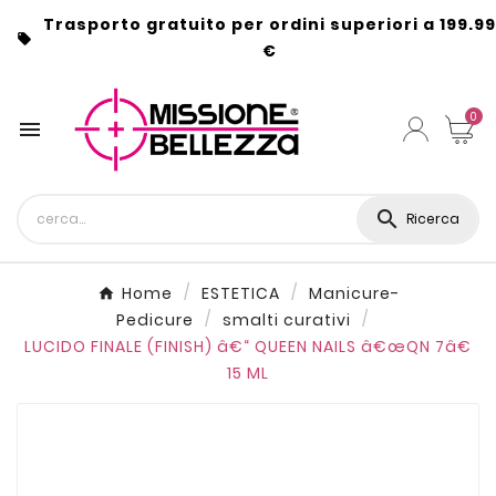
Trasporto gratuito per ordini superiori a 199.99

€
0


Ricerca
Home
ESTETICA
Manicure-
Pedicure
smalti curativi
LUCIDO FINALE (FINISH) â€“ QUEEN NAILS â€œQN 7â€
15 ML