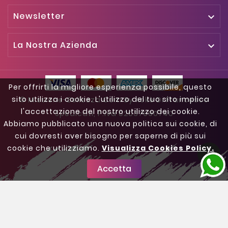
Newsletter

La Nostra Azienda

Per offrirti la migliore esperienza possibile, questo
sito utilizza i cookie. L'utilizzo del tuo sito implica
© Missione-Bellezza.com By Kokè Di Francesco
l'accettazione del nostro utilizzo dei cookie.
Spedicati, P.iva 02037990740
Abbiamo pubblicato una nuova politica sui cookie, di
cui dovresti aver bisogno per saperne di più sui
cookie che utilizziamo.
Visualizza Cookies Policy.

Accetta