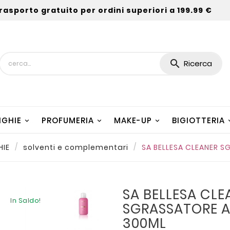
rasporto gratuito per ordini superiori a 199.99 €

Ricerca
NGHIE
PROFUMERIA
MAKE-UP
BIGIOTTERIA
HIE
solventi e complementari
SA BELLESA CLEANER 
SA BELLESA CLE
In Saldo!
SGRASSATORE A
300ML