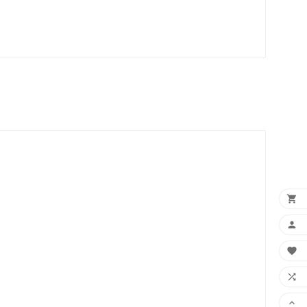




