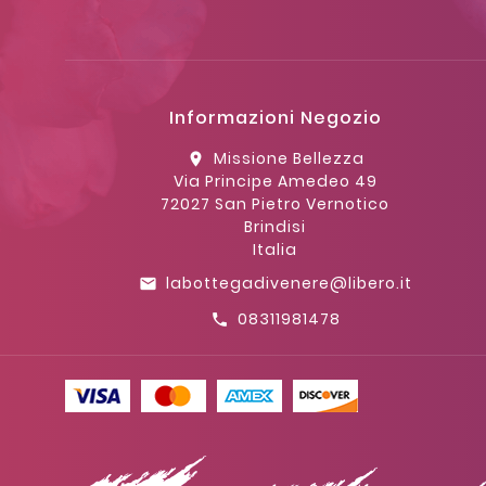
Informazioni Negozio
Missione Bellezza
location_on
Via Principe Amedeo 49
72027 San Pietro Vernotico
Brindisi
Italia
labottegadivenere@libero.it
email
08311981478
call