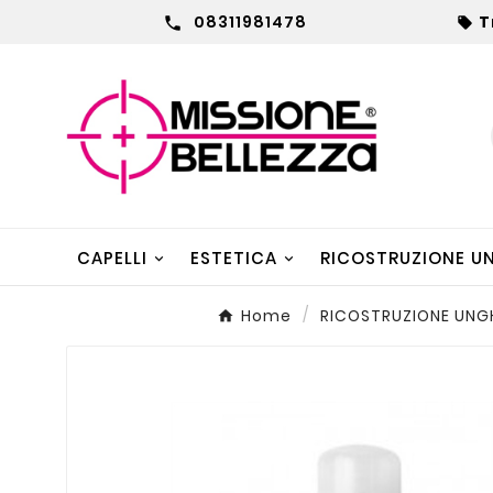
08311981478
T


CAPELLI
ESTETICA
RICOSTRUZIONE U
Home
RICOSTRUZIONE UNG