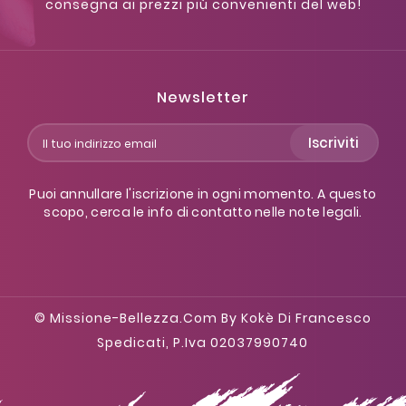
consegna ai prezzi più convenienti del web!
Newsletter
Iscriviti
Puoi annullare l'iscrizione in ogni momento. A questo
scopo, cerca le info di contatto nelle note legali.
© Missione-Bellezza.com By Kokè Di Francesco
Spedicati, P.iva 02037990740