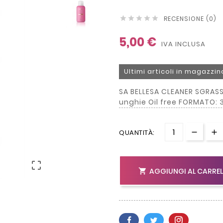
RECENSIONE (0)





5,00 €
IVA INCLUSA
Ultimi articoli in magazzin
SA BELLESA CLEANER SGRAS
unghie Oil free FORMATO:
QUANTITÀ:

AGGIUNGI AL CARRE
