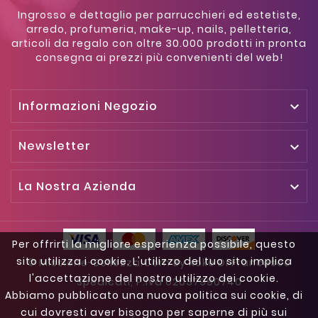
Ingrosso e dettaglio per parrucchieri ed estetiste,
arredo, profumeria, make-up, nails, pelletteria,
articoli da regalo con oltre 30.000 prodotti in pronta
consegna ai prezzi più convenienti del web!
Informazioni Negozio

Newsletter

La Nostra Azienda

Per offrirti la migliore esperienza possibile, questo
sito utilizza i cookie. L'utilizzo del tuo sito implica
© Missione-Bellezza.com By Kokè Di Francesco
l'accettazione del nostro utilizzo dei cookie.
Spedicati, P.iva 02037990740
Abbiamo pubblicato una nuova politica sui cookie, di
cui dovresti aver bisogno per saperne di più sui