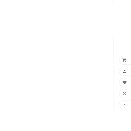




