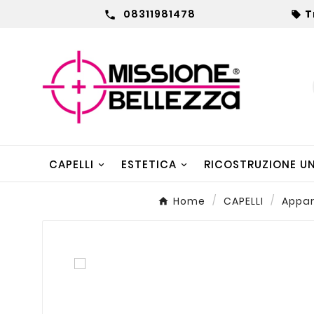
08311981478
T


CAPELLI
ESTETICA
RICOSTRUZIONE U
Home
CAPELLI
Appare