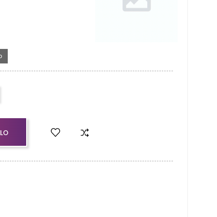
o
LLO