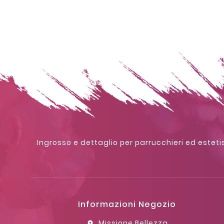
Ingrosso e dettaglio per parrucchieri ed estetis
Informazioni Negozio
Missione Bellezza
location_on