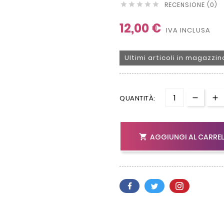
RECENSIONE (0)





12,00 €
IVA INCLUSA
Ultimi articoli in magazzin
QUANTITÀ:
AGGIUNGI AL CARRE
