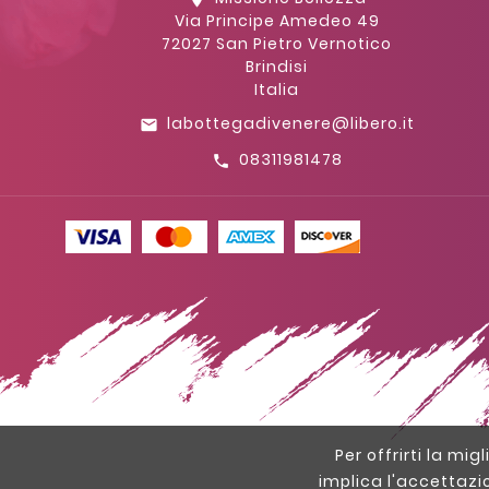
Via Principe Amedeo 49
72027 San Pietro Vernotico
Brindisi
Italia
labottegadivenere@libero.it
email
08311981478
call
Per offrirti la mig
implica l'accettazi