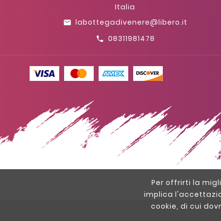
Italia
labottegadivenere@libero.it
email
08311981478
call
Per offrirti la mig
implica l'accettazi
cookie, di cui dov