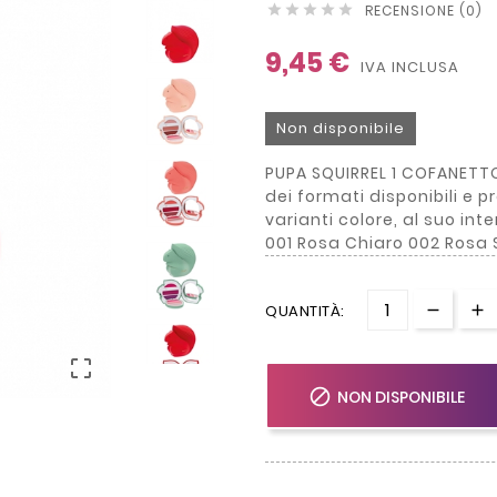
RECENSIONE (0)





9,45 €
IVA INCLUSA
Non disponibile
PUPA SQUIRREL 1 COFANETTO
dei formati disponibili e 
varianti colore, al suo int
001 Rosa Chiaro 002 Rosa
QUANTITÀ:


NON DISPONIBILE