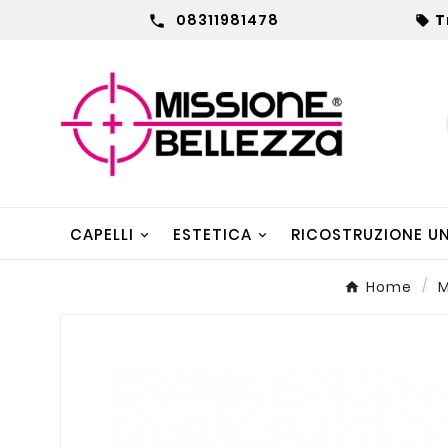
08311981478
T


CAPELLI
ESTETICA
RICOSTRUZIONE U
Home
M