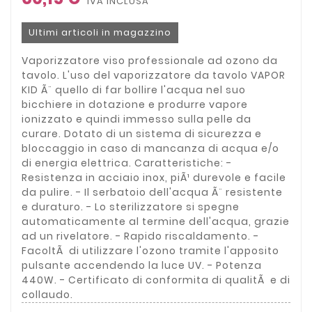
IVA INCLUSA
Ultimi articoli in magazzino
Vaporizzatore viso professionale ad ozono da
tavolo. L'uso del vaporizzatore da tavolo VAPOR
KID Ã¨ quello di far bollire l'acqua nel suo
bicchiere in dotazione e produrre vapore
ionizzato e quindi immesso sulla pelle da
curare. Dotato di un sistema di sicurezza e
bloccaggio in caso di mancanza di acqua e/o
di energia elettrica. Caratteristiche: -
Resistenza in acciaio inox, piÃ¹ durevole e facile
da pulire. - Il serbatoio dell'acqua Ã¨ resistente
e duraturo. - Lo sterilizzatore si spegne
automaticamente al termine dell'acqua, grazie
ad un rivelatore. - Rapido riscaldamento. -
FacoltÃ di utilizzare l'ozono tramite l'apposito
pulsante accendendo la luce UV. - Potenza
440W. - Certificato di conformita di qualitÃ e di
collaudo.